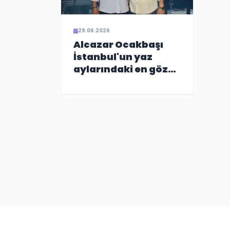
29.06.2026
Alcazar Ocakbaşı
İstanbul'un yaz
aylarındaki en gözde
eğlence
mekanlarından biri
olmaya aday!