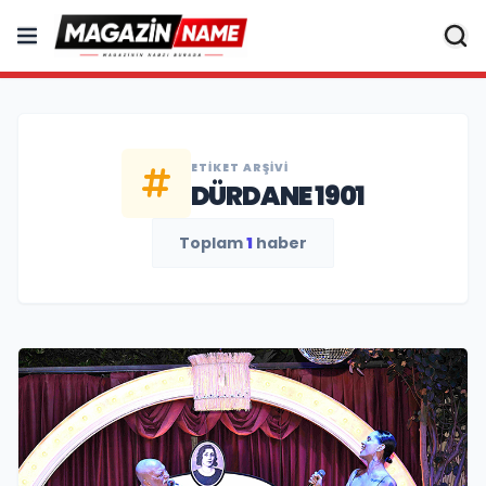
ETIKET ARŞIVI
DÜRDANE 1901
Toplam
1
haber