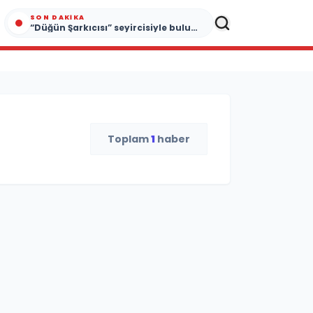
SON DAKIKA
“Düğün Şarkıcısı” seyircisiyle buluşmak için gün sayıyor
Toplam
1
haber