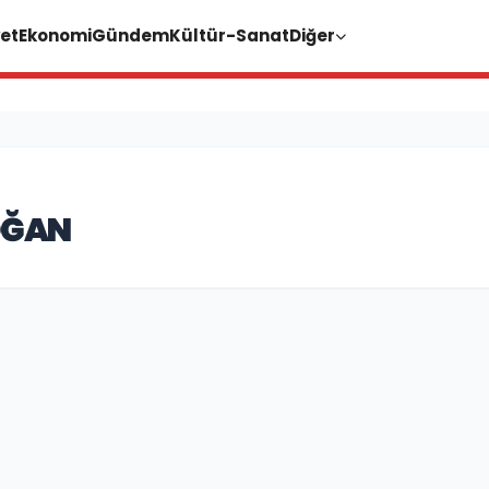
et
Ekonomi
Gündem
Kültür-Sanat
Diğer
OĞAN