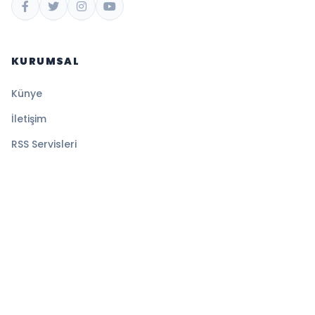
KURUMSAL
Künye
İletişim
RSS Servisleri
YASAL
Gizlilik Politikası
Kullanım Şartları
Çerez Politikası