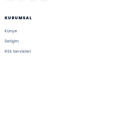
KURUMSAL
Künye
İletişim
RSS Servisleri
YASAL
Gizlilik Politikası
Kullanım Şartları
Çerez Politikası