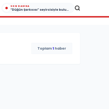
SON DAKIKA
“Düğün Şarkıcısı” seyircisiyle buluşmak için gün sayıyor
Toplam
1
haber