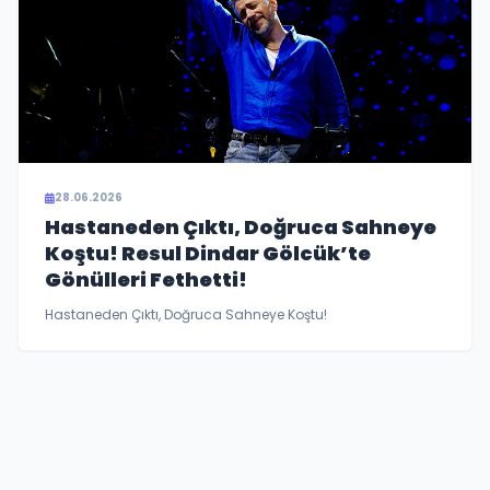
28.06.2026
Hastaneden Çıktı, Doğruca Sahneye
Koştu! Resul Dindar Gölcük’te
Gönülleri Fethetti!
Hastaneden Çıktı, Doğruca Sahneye Koştu!