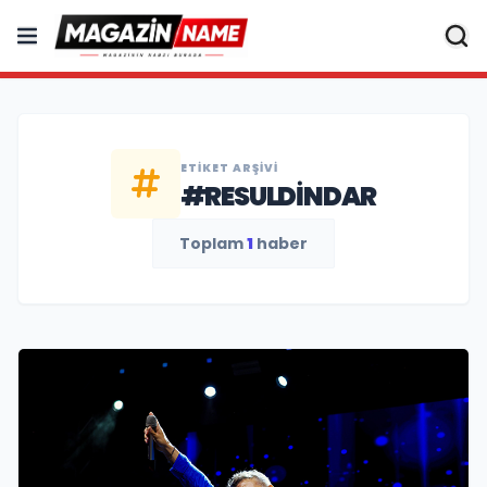
ETIKET ARŞIVI
#RESULDINDAR
Toplam
1
haber