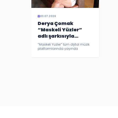
03.07.2026
Derya Çomak
“Maskeli Yüzler”
adlı şarkısıyla
dikkatleri üzerine
“Maskeli Yüzler” tüm dijital müzik
çekti
platformlarında yayında