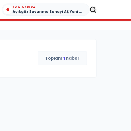
SON DAKIKA
Açıkgöz Savunma Sanayi AŞ Yeni Yönetim Kurulunu Açıkladı ve Savunma Sanayinde Küresel Vizyon Vurgusu
Toplam
1
haber