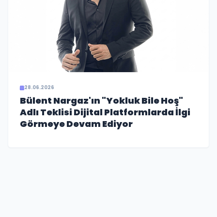
28.06.2026
Bülent Nargaz'ın "Yokluk Bile Hoş"
Adlı Teklisi Dijital Platformlarda İlgi
Görmeye Devam Ediyor