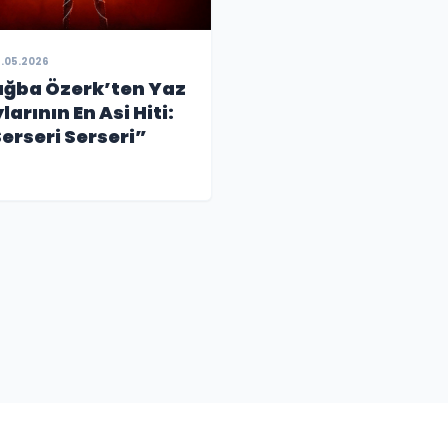
.05.2026
ğba Özerk’ten Yaz
larının En Asi Hiti:
erseri Serseri”