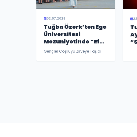
02.07.2026
22
Tuğba Özerk’ten Ege
Tu
Üniversitesi
Ay
Mezuniyetinde “Efe”
“S
Fırtınası!
Gençler Coşkuyu Zirveye Taşıdı