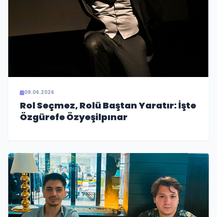
09.06.2026
Rol Seçmez, Rolü Baştan Yaratır: İşte
Özgürefe Özyeşilpınar