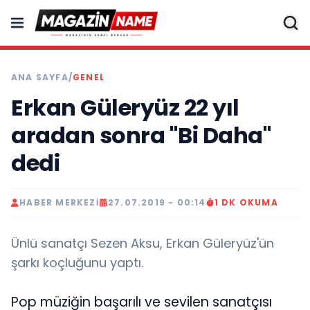
ANA SAYFA
/
GENEL
Erkan Güleryüz 22 yıl
aradan sonra "Bi Daha"
dedi
HABER MERKEZI
27.07.2019 - 00:14
1 DK OKUMA
Ünlü sanatçı Sezen Aksu, Erkan Güleryüz'ün
şarkı koçluğunu yaptı.
Pop müziğin başarılı ve sevilen sanatçısı