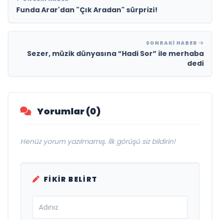
Funda Arar'dan "Çık Aradan" sürprizi!
SONRAKI HABER
Sezer, müzik dünyasına “Hadi Sor” ile merhaba
dedi
Yorumlar (0)
Henüz yorum yazılmamış. İlk görüşü siz bildirin!
FIKIR BELIRT