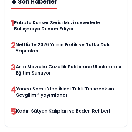
🔥 Son Haberler
1
Rubato Konser Serisi Müzikseverlerle
Buluşmaya Devam Ediyor
2
Netflix'te 2026 Yılının Erotik ve Tutku Dolu
Yapımları
3
Arta Mazreku Güzellik Sektörüne Uluslararası
Eğitim Sunuyor
4
Yonca Samlı ‘dan İkinci Tekli “Donacaksın
Sevgilim “ yayımlandı
5
Kadın Sütyen Kalıpları ve Beden Rehberi