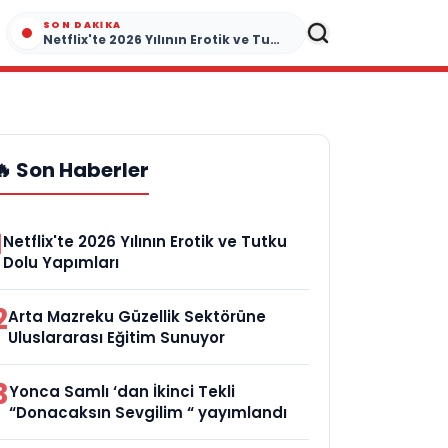
SON DAKIKA
Netflix'te 2026 Yılının Erotik ve Tutku Dolu Yapımları
🔥 Son Haberler
1
Netflix'te 2026 Yılının Erotik ve Tutku
Dolu Yapımları
2
Arta Mazreku Güzellik Sektörüne
Uluslararası Eğitim Sunuyor
3
Yonca Samlı ‘dan İkinci Tekli
“Donacaksın Sevgilim “ yayımlandı