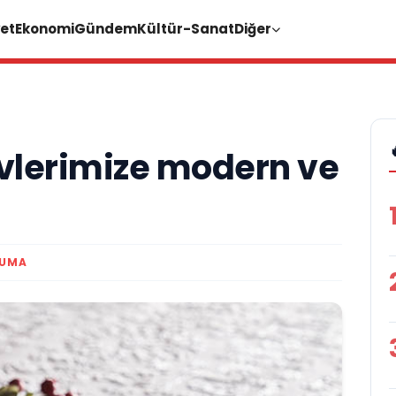
et
Ekonomi
Gündem
Kültür-Sanat
Diğer
vlerimize modern ve
KUMA