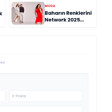
Kombinleri Büyük
Beğeni Topladı
MODA
Baharın Renklerini
k
Network 2025
İlkbahar, Yaz
Koleksiyonu ile
Hissedin
in!