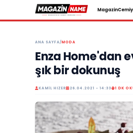
Magazin
Cemiy
ANA SAYFA
/
MODA
Enza Home'dan e
şık bir dokunuş
KAMIL HIZER
26.04.2021 - 14:33
1 DK O