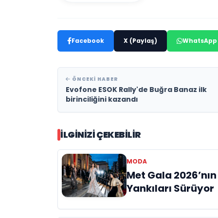
Facebook
X (Paylaş)
WhatsApp
ÖNCEKI HABER
Evofone ESOK Rally'de Buğra Banaz ilk
birinciliğini kazandı
İLGINIZI ÇEKEBILIR
MODA
Met Gala 2026’nın
Yankıları Sürüyor