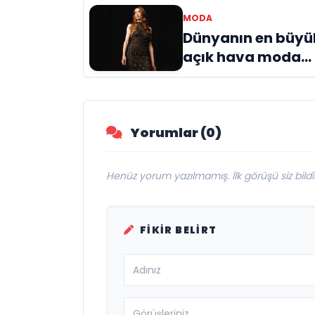
MODA
Dünyanın en büyü
açık hava moda
etkinliği 11. kez
Laleli'de
Yorumlar (0)
Henüz yorum yazılmamış. İlk görüşü siz bildir
FIKIR BELIRT