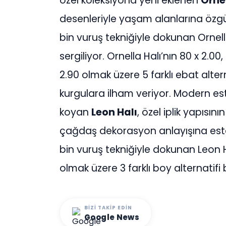
özel koleksiyona yeni eklenen
Ornel
desenleriyle yaşam alanlarına özg
bin vuruş tekniğiyle dokunan Ornell
sergiliyor. Ornella Halı’nın 80 x 2.00, 
2.90 olmak üzere 5 farklı ebat alte
kurgulara ilham veriyor. Modern es
koyan
Leon Halı
, özel iplik yapısı
çağdaş dekorasyon anlayışına este
bin vuruş tekniğiyle dokunan Leon Hal
olmak üzere 3 farklı boy alternatifi
BIZI TAKIP EDIN
Google News