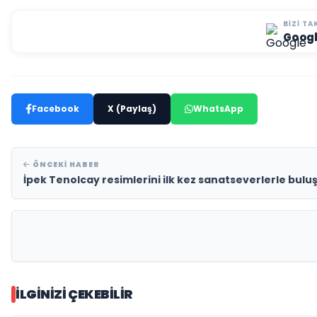
BIZI TA
Goog
Facebook
X (Paylaş)
WhatsApp
ÖNCEKI HABER
İpek Tenolcay resimlerini ilk kez sanatseverlerle bul
İLGINIZI ÇEKEBILIR