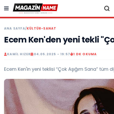
ANA SAYFA
/
KÜLTÜR-SANAT
Ecem Ken'den yeni tekli "Ç
KAMIL HIZER
04.05.2025 - 19:57
1 DK OKUMA
Ecem Ken'in yeni teklisi “Çok Aşığım Sana” tüm di