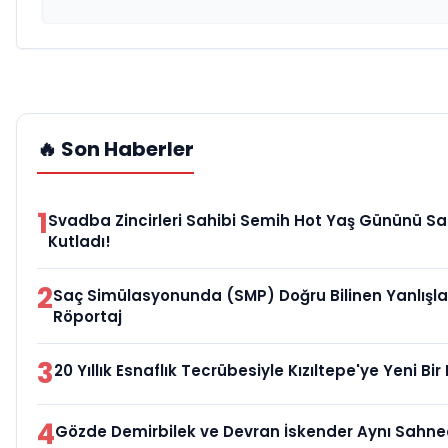
🔥 Son Haberler
1
Svadba Zincirleri Sahibi Semih Hot Yaş Gününü Sa
Kutladı!
2
Saç Simülasyonunda (SMP) Doğru Bilinen Yanlışlar
Röportaj
3
20 Yıllık Esnaflık Tecrübesiyle Kızıltepe'ye Yeni B
4
Gözde Demirbilek ve Devran İskender Aynı Sahn