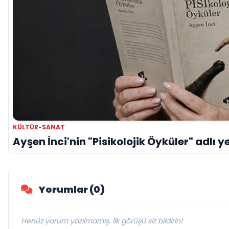
KÜLTÜR-SANAT
Ayşen İnci'nin "Pisikolojik Öyküler" adlı ye
Yorumlar (0)
Henüz yorum yazılmamış. İlk görüşü siz bildirin!