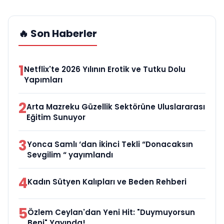
🔥 Son Haberler
1
Netflix'te 2026 Yılının Erotik ve Tutku Dolu
Yapımları
2
Arta Mazreku Güzellik Sektörüne Uluslararası
Eğitim Sunuyor
3
Yonca Samlı ‘dan İkinci Tekli “Donacaksın
Sevgilim “ yayımlandı
4
Kadın Sütyen Kalıpları ve Beden Rehberi
5
Özlem Ceylan'dan Yeni Hit: "Duymuyorsun
Beni" Yayında!