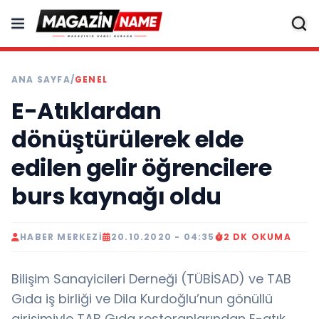
ANA SAYFA
/
GENEL
E-Atıklardan
dönüştürülerek elde
edilen gelir öğrencilere
burs kaynağı oldu
HABER MERKEZI
20.10.2020 - 04:35
2 DK OKUMA
Bilişim Sanayicileri Derneği (TÜBİSAD) ve TAB
Gıda iş birliği ve Dila Kurdoğlu’nun gönüllü
girişimiyle TAB Gıda restoranlarından E-atık