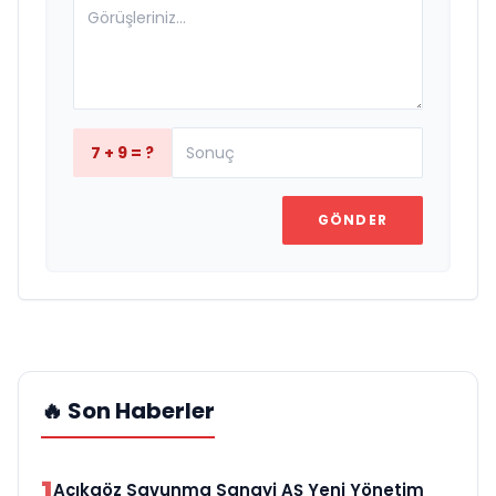
7 + 9 = ?
GÖNDER
🔥 Son Haberler
1
Açıkgöz Savunma Sanayi AŞ Yeni Yönetim