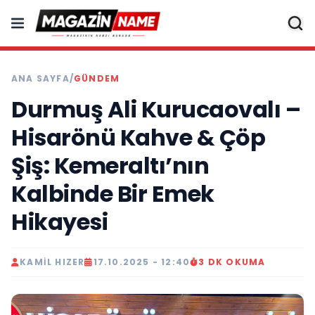
ANA SAYFA
/
GÜNDEM
Durmuş Ali Kurucaovalı –
Hisarönü Kahve & Çöp
Şiş: Kemeraltı’nın
Kalbinde Bir Emek
Hikayesi
KAMIL HIZER
17.10.2025 - 12:40
3 DK OKUMA