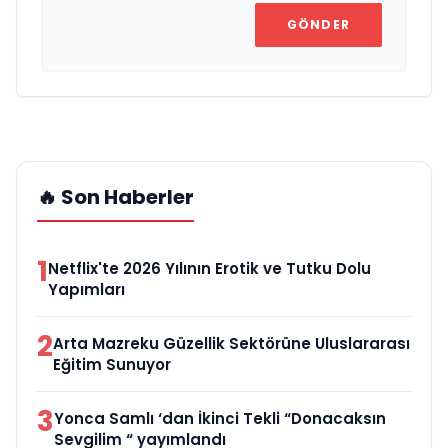
GÖNDER
🔥 Son Haberler
1
Netflix'te 2026 Yılının Erotik ve Tutku Dolu
Yapımları
2
Arta Mazreku Güzellik Sektörüne Uluslararası
Eğitim Sunuyor
3
Yonca Samlı ‘dan İkinci Tekli “Donacaksın
Sevgilim “ yayımlandı