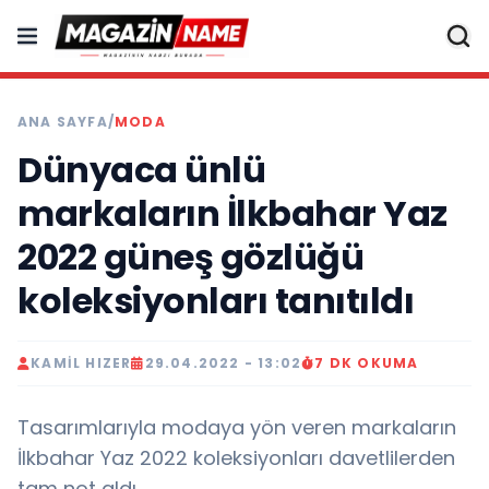
ANA SAYFA
/
MODA
Dünyaca ünlü
markaların İlkbahar Yaz
2022 güneş gözlüğü
koleksiyonları tanıtıldı
KAMIL HIZER
29.04.2022 - 13:02
7 DK OKUMA
Tasarımlarıyla modaya yön veren markaların
İlkbahar Yaz 2022 koleksiyonları davetlilerden
tam not aldı.