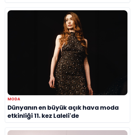
Topladı
MODA
Dünyanın en büyük açık hava moda
etkinliği 11. kez Laleli'de