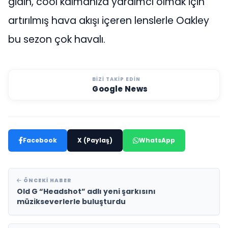
gidin, cool kalmanıza yardımcı olmak için
artırılmış hava akışı içeren lenslerle Oakley
bu sezon çok havalı.
BIZI TAKIP EDIN
Google News
Facebook
X (Paylaş)
WhatsApp
ÖNCEKI HABER
Old G “Headshot” adlı yeni şarkısını
müzikseverlerle buluşturdu