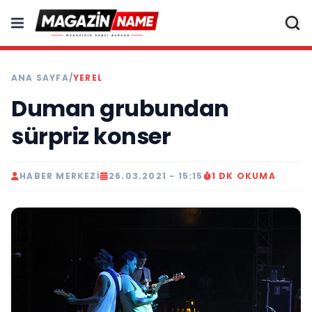
ANA SAYFA
/
YEREL
Duman grubundan
sürpriz konser
HABER MERKEZI
26.03.2021 - 15:15
1 DK OKUMA