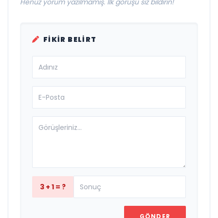
Henüz yorum yazılmamış. İlk görüşü siz bildirin!
FIKIR BELIRT
3 + 1 = ?
GÖNDER