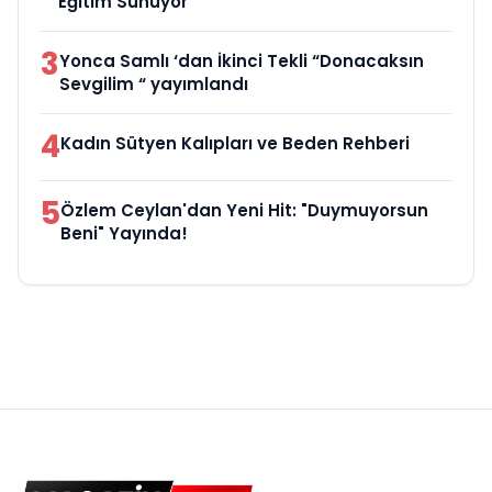
Eğitim Sunuyor
3
Yonca Samlı ‘dan İkinci Tekli “Donacaksın
Sevgilim “ yayımlandı
4
Kadın Sütyen Kalıpları ve Beden Rehberi
5
Özlem Ceylan'dan Yeni Hit: "Duymuyorsun
Beni" Yayında!