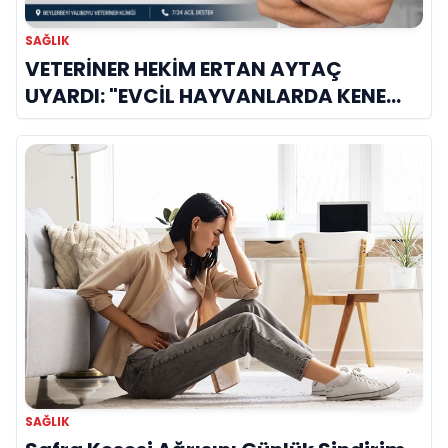
SAĞLIK
VETERİNER HEKİM ERTAN AYTAÇ
UYARDI: "EVCİL HAYVANLARDA KENE
KAYNAKLI KAN HASTALIKLARI BU AYDA
ZİRVE YAPIYOR!"
SAĞLIK