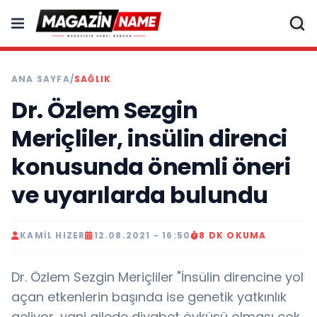
ANA SAYFA
/
SAĞLIK
Dr. Özlem Sezgin
Meriçliler, insülin direnci
konusunda önemli öneri
ve uyarılarda bulundu
KAMIL HIZER
12.08.2021 - 16:50
8 DK OKUMA
Dr. Özlem Sezgin Meriçliler "İnsülin direncine yol
açan etkenlerin başında ise genetik yatkınlık
geliyor, yani ailede diyabet öyküsü olması çok