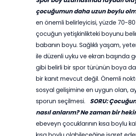
Spor boy uzamasında faydalı olu
çocuğumun daha uzun boylu olma
en önemli belirleyicisi, yüzde 70-8
çocuğun yetişkinlikteki boyunu bel
babanın boyu. Sağlıklı yaşam, yeter
ile düzenli uyku ve ekran başında g
gibi belirli bir spor türünün boya d
bir kanıt mevcut değil. Önemli nokt
sosyal gelişimine en uygun olan, ay
sporun seçilmesi.
SORU: Çocuğum
nasıl anlarım? Ne zaman bir he
ebeveyn çocuklarının kısa boylu kal
kısa boylu olabileceğine işaret ed