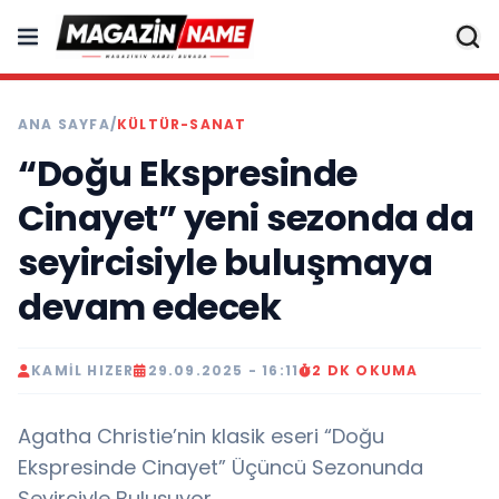
ANA SAYFA
/
KÜLTÜR-SANAT
“Doğu Ekspresinde
Cinayet” yeni sezonda da
seyircisiyle buluşmaya
devam edecek
KAMIL HIZER
29.09.2025 - 16:11
2 DK OKUMA
Agatha Christie’nin klasik eseri “Doğu
Ekspresinde Cinayet” Üçüncü Sezonunda
Seyirciyle Buluşuyor