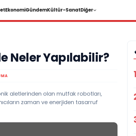
et
Ekonomi
Gündem
Kültür-Sanat
Diğer
e Neler Yapılabilir?
UMA
ik aletlerinden olan mutfak robotları,
anıcıların zaman ve enerjiden tasarruf