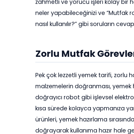
zahmetli ve yorucu işleri kolay bir ha
neler yapabileceğinizi ve “Mutfak 
nasıl kullanılır?” gibi soruların ceva
Zorlu Mutfak Görevler
Pek çok lezzetli yemek tarifi, zorlu ha
malzemelerin doğranması, yemek ha
doğrayıcı robot gibi işlevsel elektr
kısa sürede kolayca yapmanıza yar
ürünleri, yemek hazırlama sırasınd
doğrayarak kullanıma hazır hale get