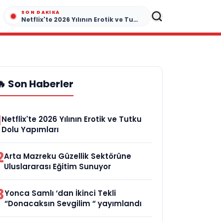
SON DAKIKA
Netflix'te 2026 Yılının Erotik ve Tutku Dolu Yapımları
🔥 Son Haberler
1
Netflix'te 2026 Yılının Erotik ve Tutku
Dolu Yapımları
2
Arta Mazreku Güzellik Sektörüne
Uluslararası Eğitim Sunuyor
3
Yonca Samlı ‘dan İkinci Tekli
“Donacaksın Sevgilim “ yayımlandı