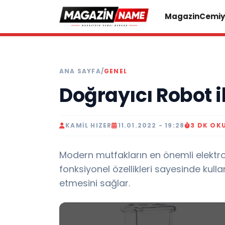
Magazin
Cemiy
ANA SAYFA
/
GENEL
Doğrayıcı Robot il
KAMIL HIZER
11.01.2022 - 19:28
3 DK OK
Modern mutfakların en önemli elektron
fonksiyonel özellikleri sayesinde kull
etmesini sağlar.