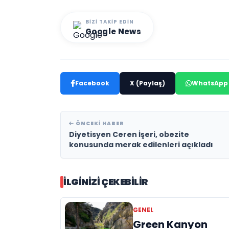
BIZI TAKIP EDIN
Google News
Facebook
X (Paylaş)
WhatsApp
ÖNCEKI HABER
Diyetisyen Ceren İşeri, obezite
konusunda merak edilenleri açıkladı
İLGINIZI ÇEKEBILIR
GENEL
Green Kanyon