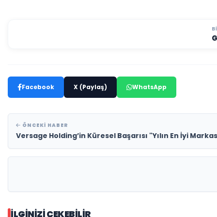
B
G
Facebook
X (Paylaş)
WhatsApp
ÖNCEKI HABER
Versage Holding’in Küresel Başarısı "Yılın En İyi Marka
İLGINIZI ÇEKEBILIR