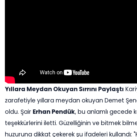
Yıllara Meydan Okuyan Sırrını Paylaştı
Kari
zarafetiyle yıllara meydan okuyan Demet Şene
oldu. Şair
Erhan Pendük
, bu anlamlı gecede 
teşekkürlerini iletti. Güzelliğinin ve bitmek bil
huzuruna dikkat çekerek şu ifadeleri kullandı: