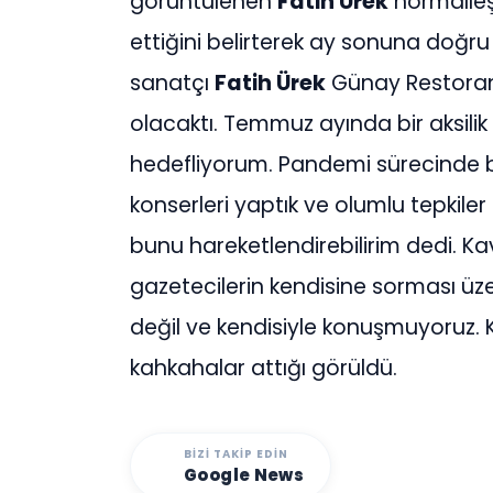
görüntülenen
Fatih Ürek
normalleşm
ettiğini belirterek ay sonuna doğru
sanatçı
Fatih Ürek
Günay Restoran
olacaktı. Temmuz ayında bir aksil
hedefliyorum. Pandemi sürecinde b
konserleri yaptık ve olumlu tepkiler
bunu hareketlendirebilirim dedi. Ka
gazetecilerin kendisine sorması üz
değil ve kendisiyle konuşmuyoruz. K
kahkahalar attığı görüldü.
BIZI TAKIP EDIN
Google News