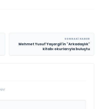
SONRAKI HABER
Mehmet Yusuf Yaşargil'in "Arkadaşlık"
kitabı okurlarıyla buluştu
in!