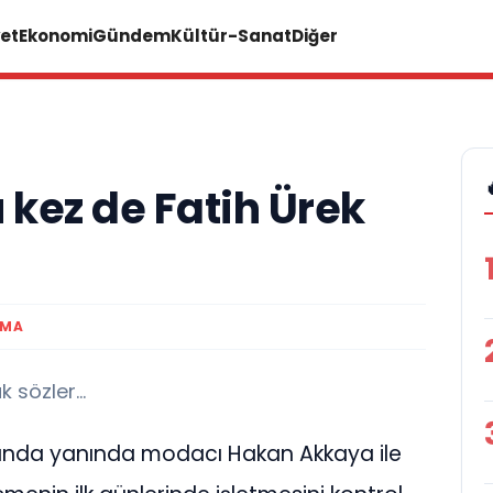
et
Ekonomi
Gündem
Kültür-Sanat
Diğer
 kez de Fatih Ürek
UMA
 sözler...
kanında yanında modacı Hakan Akkaya ile