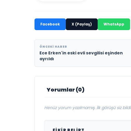
Facebook
X (Paylaş)
WhatsApp
ÖNCEKI HABER
Ece Erken'in eski evli sevgilisi eşinden
ayrıldı
Yorumlar (0)
Henüz yorum yazılmamış. İlk görüşü siz bildir
FIKIR BELIRT