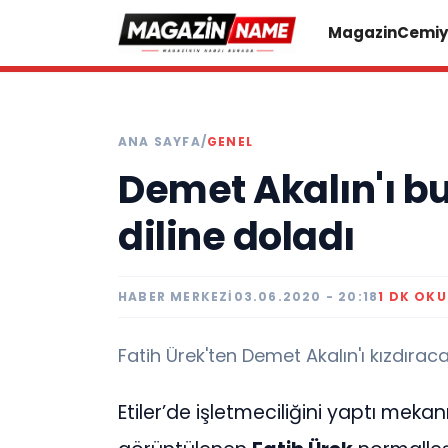
Magazin
Cemiy
ANA SAYFA
/
GENEL
Demet Akalın'ı bu
diline doladı
HABER MERKEZI
03.06.2020 - 20:18
1 DK OK
Fatih Ürek'ten Demet Akalın'ı kızdıracak
Etiler’de işletmeciliğini yaptı me