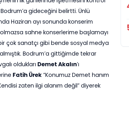
enin ilk günlerinde işletmesini kontrol
 Bodrum’a gideceğini belirtti. Ünlü
da Haziran ayı sonunda konserim
ik olmazsa sahne konserlerime başlamayı
ir çok sanatçı gibi bende sosyal medya
 almıştık. Bodrum’a gittiğimde tekrar
vgalı oldukları
Demet Akalın
’ı
erine
Fatih Ürek
“Konumuz Demet hanım
endisi zaten ilgi alanım değil” diyerek