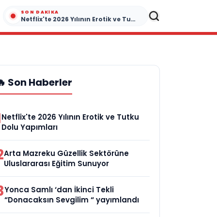
SON DAKIKA
Netflix'te 2026 Yılının Erotik ve Tutku Dolu Yapımları
🔥 Son Haberler
1
Netflix'te 2026 Yılının Erotik ve Tutku
Dolu Yapımları
2
Arta Mazreku Güzellik Sektörüne
Uluslararası Eğitim Sunuyor
3
Yonca Samlı ‘dan İkinci Tekli
“Donacaksın Sevgilim “ yayımlandı