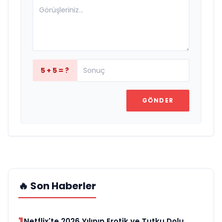
5 + 5 = ?
GÖNDER
🔥 Son Haberler
Netflix'te 2026 Yılının Erotik ve Tutku Dolu