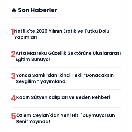
🔥 Son Haberler
1
Netflix'te 2026 Yılının Erotik ve Tutku Dolu
Yapımları
2
Arta Mazreku Güzellik Sektörüne Uluslararası
Eğitim Sunuyor
3
Yonca Samlı ‘dan İkinci Tekli “Donacaksın
Sevgilim “ yayımlandı
4
Kadın Sütyen Kalıpları ve Beden Rehberi
5
Özlem Ceylan'dan Yeni Hit: "Duymuyorsun
Beni" Yayında!