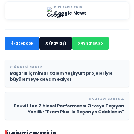
BIZI TAKIP EDIN
Google News
Facebook
X (Paylaş)
WhatsApp
ÖNCEKI HABER
Başarılı iç mimar Özlem Yeşilyurt projeleriyle
büyülemeye devam ediyor
SONRAKI HABER
Eduvit'ten Zihinsel Performansı Zirveye Taşıyan
Yenilik: "Exam Plus ile Başarıya Odaklanın"
İLGINIZI ÇEKEBILIR