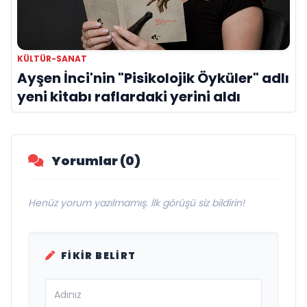
KÜLTÜR-SANAT
Ayşen İnci'nin "Pisikolojik Öyküler" adlı
yeni kitabı raflardaki yerini aldı
Yorumlar (0)
Henüz yorum yazılmamış. İlk görüşü siz bildirin!
FIKIR BELIRT