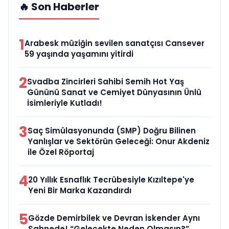
🔥 Son Haberler
1
Arabesk müziğin sevilen sanatçısı Cansever
59 yaşında yaşamını yitirdi
2
Svadba Zincirleri Sahibi Semih Hot Yaş
Gününü Sanat ve Cemiyet Dünyasının Ünlü
İsimleriyle Kutladı!
3
Saç Simülasyonunda (SMP) Doğru Bilinen
Yanlışlar ve Sektörün Geleceği: Onur Akdeniz
ile Özel Röportaj
4
20 Yıllık Esnaflık Tecrübesiyle Kızıltepe'ye
Yeni Bir Marka Kazandırdı
5
Gözde Demirbilek ve Devran İskender Aynı
Sahnede! “Gelecekte Neden Olmasın?”