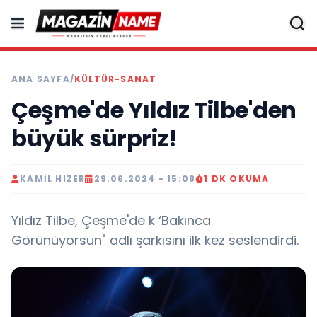
ANA SAYFA
/
KÜLTÜR-SANAT
Çeşme'de Yıldız Tilbe'den
büyük sürpriz!
KAMIL HIZER
29.06.2024 - 15:08
1 DK OKUMA
Yıldız Tilbe, Çeşme'de k ‘Bakınca
Görünüyorsun" adlı şarkısını ilk kez seslendirdi.