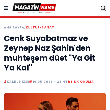
ANA SAYFA
/
KÜLTÜR-SANAT
Cenk Suyabatmaz ve
Zeynep Naz Şahin'den
muhteşem düet "Ya Git
Ya Kal"
KAMIL HIZER
16.05.2026 - 23:46
3 DK OKUMA