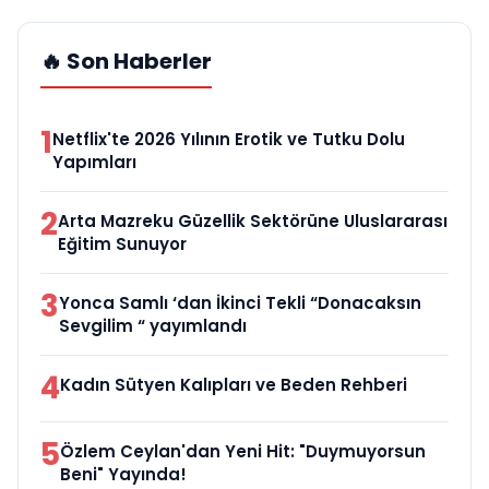
🔥 Son Haberler
1
Netflix'te 2026 Yılının Erotik ve Tutku Dolu
Yapımları
2
Arta Mazreku Güzellik Sektörüne Uluslararası
Eğitim Sunuyor
3
Yonca Samlı ‘dan İkinci Tekli “Donacaksın
Sevgilim “ yayımlandı
4
Kadın Sütyen Kalıpları ve Beden Rehberi
5
Özlem Ceylan'dan Yeni Hit: "Duymuyorsun
Beni" Yayında!