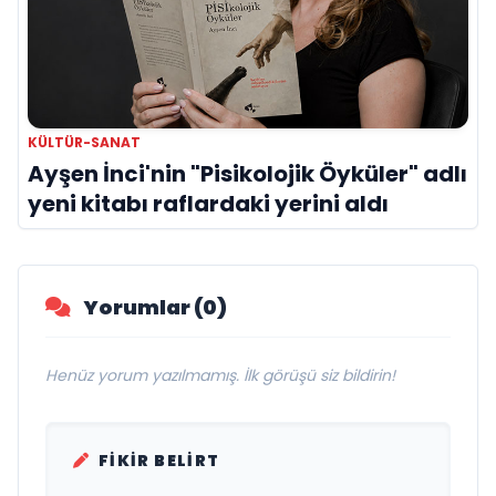
KÜLTÜR-SANAT
Ayşen İnci'nin "Pisikolojik Öyküler" adlı
yeni kitabı raflardaki yerini aldı
Yorumlar (0)
Henüz yorum yazılmamış. İlk görüşü siz bildirin!
FIKIR BELIRT