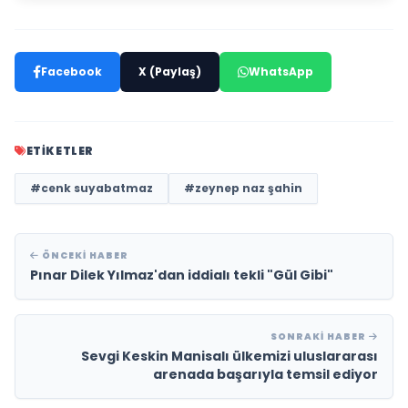
Facebook
X (Paylaş)
WhatsApp
ETIKETLER
#cenk suyabatmaz
#zeynep naz şahin
ÖNCEKI HABER
Pınar Dilek Yılmaz'dan iddialı tekli "Gül Gibi"
SONRAKI HABER
Sevgi Keskin Manisalı ülkemizi uluslararası
arenada başarıyla temsil ediyor