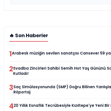
🔥 Son Haberler
1
Arabesk müziğin sevilen sanatçısı Cansever 59 yaş
2
Svadba Zincirleri Sahibi Semih Hot Yaş Gününü Sa
Kutladı!
3
Saç Simülasyonunda (SMP) Doğru Bilinen Yanlışlar
Röportaj
4
20 Yıllık Esnaflık Tecrübesiyle Kızıltepe'ye Yeni B