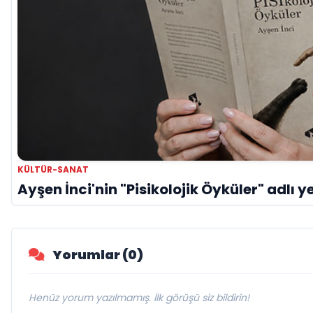
KÜLTÜR-SANAT
Ayşen İnci'nin "Pisikolojik Öyküler" adlı ye
Yorumlar (0)
Henüz yorum yazılmamış. İlk görüşü siz bildirin!