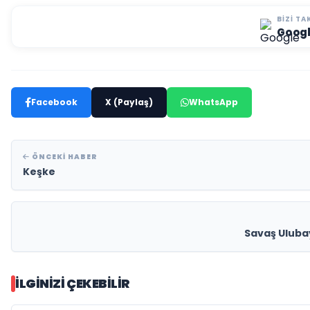
BIZI TA
Goog
Facebook
X (Paylaş)
WhatsApp
ÖNCEKI HABER
Keşke
Savaş Ulubay
İLGINIZI ÇEKEBILIR