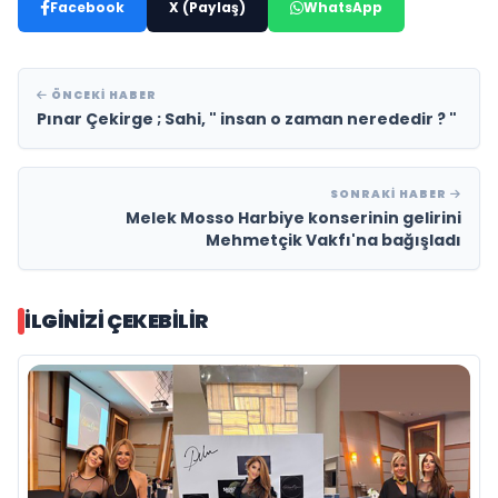
Facebook
X (Paylaş)
WhatsApp
ÖNCEKI HABER
Pınar Çekirge ; Sahi, " insan o zaman nerededir ? "
SONRAKI HABER
Melek Mosso Harbiye konserinin gelirini
Mehmetçik Vakfı'na bağışladı
İLGINIZI ÇEKEBILIR