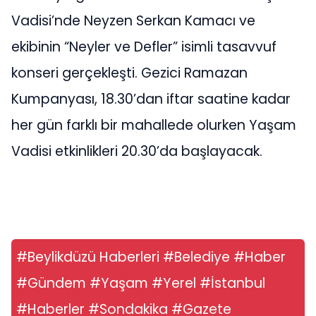
Vadisi’nde Neyzen Serkan Kamacı ve
ekibinin “Neyler ve Defler” isimli tasavvuf
konseri gerçekleşti. Gezici Ramazan
Kumpanyası, 18.30’dan iftar saatine kadar
her gün farklı bir mahallede olurken Yaşam
Vadisi etkinlikleri 20.30’da başlayacak.
#Beylikdüzü Haberleri #Belediye #Haber
#Gündem #Yaşam #Yerel #İstanbul
#Haberler #Sondakika #Gazete