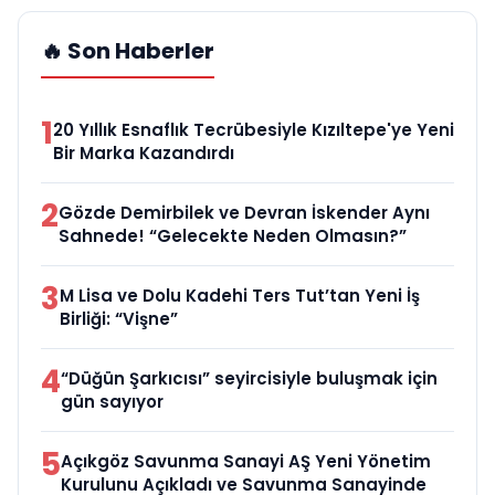
🔥 Son Haberler
1
20 Yıllık Esnaflık Tecrübesiyle Kızıltepe'ye Yeni
Bir Marka Kazandırdı
2
Gözde Demirbilek ve Devran İskender Aynı
Sahnede! “Gelecekte Neden Olmasın?”
3
M Lisa ve Dolu Kadehi Ters Tut’tan Yeni İş
Birliği: “Vişne”
4
“Düğün Şarkıcısı” seyircisiyle buluşmak için
gün sayıyor
5
Açıkgöz Savunma Sanayi AŞ Yeni Yönetim
Kurulunu Açıkladı ve Savunma Sanayinde