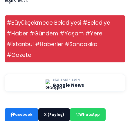
eşlik etti.
#Büyükçekmece Belediyesi #Belediye
#Haber #Gündem #Yaşam #Yerel
#İstanbul #Haberler #Sondakika
#Gazete
BIZI TAKIP EDIN
Google News
Facebook
X (Paylaş)
WhatsApp