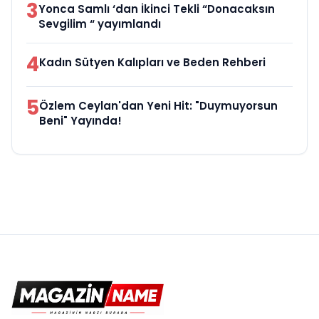
3
Yonca Samlı ‘dan İkinci Tekli “Donacaksın
Sevgilim “ yayımlandı
4
Kadın Sütyen Kalıpları ve Beden Rehberi
5
Özlem Ceylan'dan Yeni Hit: "Duymuyorsun
Beni" Yayında!