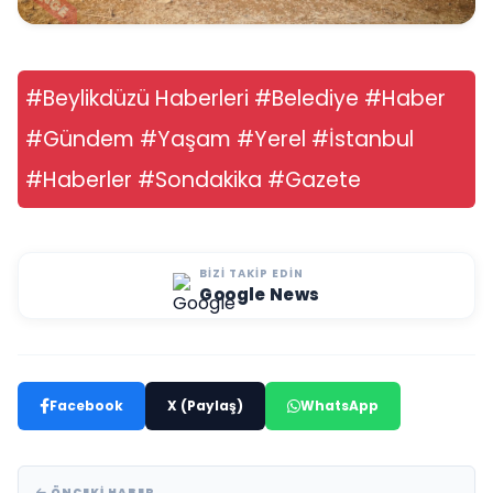
#Beylikdüzü Haberleri #Belediye #Haber
#Gündem #Yaşam #Yerel #İstanbul
#Haberler #Sondakika #Gazete
BIZI TAKIP EDIN
Google News
Facebook
X (Paylaş)
WhatsApp
ÖNCEKI HABER