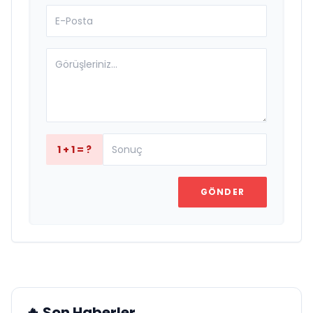
1 + 1 = ?
GÖNDER
🔥 Son Haberler