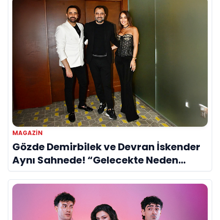
MAGAZIN
Gözde Demirbilek ve Devran İskender
Aynı Sahnede! “Gelecekte Neden
Olmasın?”