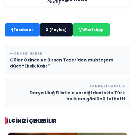
Facebook
X (Paylaş)
WhatsApp
ÖNCEKI HABER
Güler Özince ve Birsen Tezer’den muhteşem
düet “Eksik Kalır”
SONRAKI HABER
Derya Uluğ Filistin'e verdiği destekle Türk
halkının gönlünü fethetti
İLGINIZI ÇEKEBILIR