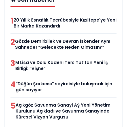
1
20 Yıllık Esnaflık Tecrübesiyle Kızıltepe'ye Yeni
Bir Marka Kazandırdı
2
Gözde Demirbilek ve Devran İskender Aynı
Sahnede! “Gelecekte Neden Olmasın?”
3
M Lisa ve Dolu Kadehi Ters Tut’tan Yeni İş
Birliği: “Vişne”
4
“Düğün Şarkıcısı” seyircisiyle buluşmak için
gün sayıyor
5
Açıkgöz Savunma Sanayi AŞ Yeni Yönetim
Kurulunu Açıkladı ve Savunma Sanayinde
Küresel Vizyon Vurgusu