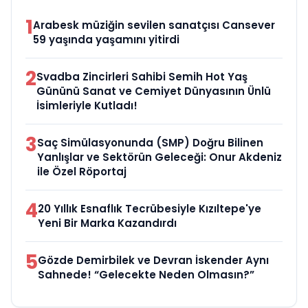
1
Arabesk müziğin sevilen sanatçısı Cansever
59 yaşında yaşamını yitirdi
2
Svadba Zincirleri Sahibi Semih Hot Yaş
Gününü Sanat ve Cemiyet Dünyasının Ünlü
İsimleriyle Kutladı!
3
Saç Simülasyonunda (SMP) Doğru Bilinen
Yanlışlar ve Sektörün Geleceği: Onur Akdeniz
ile Özel Röportaj
4
20 Yıllık Esnaflık Tecrübesiyle Kızıltepe'ye
Yeni Bir Marka Kazandırdı
5
Gözde Demirbilek ve Devran İskender Aynı
Sahnede! “Gelecekte Neden Olmasın?”