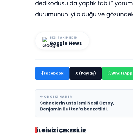
dedikodusu da yaptık tabii.” yorum
durumunun iyi olduğu ve gözündeki ko
BIZI TAKIP EDIN
Google News
Facebook
X (Paylaş)
WhatsApp
ÖNCEKI HABER
Sahnelerin usta ismi Nesli Özsoy,
Benjamin Button’a benzetildi.
İLGINIZI ÇEKEBILIR