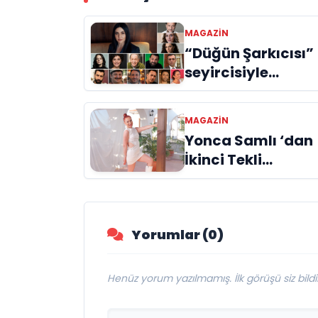
MAGAZIN
“Düğün Şarkıcısı”
seyircisiyle
buluşmak için gü
sayıyor
MAGAZIN
Yonca Samlı ‘dan
İkinci Tekli
“Donacaksın
Sevgilim “
yayımlandı
Yorumlar (0)
Henüz yorum yazılmamış. İlk görüşü siz bildir