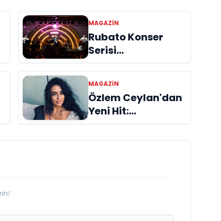
MAGAZIN
Rubato Konser
Serisi
n
Müzikseverlerle
Buluşmaya Devam
MAGAZIN
Ediyor
Özlem Ceylan'dan
Yeni Hit:
"Duymuyorsun
Beni" Yayında!
in!