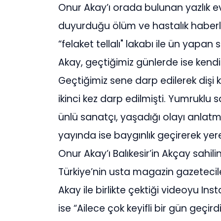
Onur Akay’ı orada bulunan yazlık e
duyurduğu ölüm ve hastalık haberl
“felaket tellalı" lakabı ile ün yapa
Akay, geçtiğimiz günlerde ise kendi
Geçtiğimiz sene darp edilerek dişi k
ikinci kez darp edilmişti. Yumruklu
ünlü sanatçı, yaşadığı olayı anlatm
yayında ise baygınlık geçirerek yer
Onur Akay’ı Balıkesir’in Akçay sahili
Türkiye’nin usta magazin gazetecile
Akay ile birlikte çektiği videoyu I
ise “Ailece çok keyifli bir gün geçir