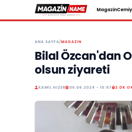
Magazin
Cemiy
ANA SAYFA
/
MAGAZIN
Bilal Özcan'dan 
olsun ziyareti
KAMIL HIZER
06.06.2024 - 10:57
2 DK 