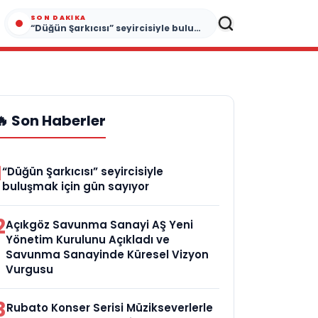
SON DAKIKA
“Düğün Şarkıcısı” seyircisiyle buluşmak için gün sayıyor
🔥 Son Haberler
1
“Düğün Şarkıcısı” seyircisiyle
buluşmak için gün sayıyor
2
Açıkgöz Savunma Sanayi AŞ Yeni
Yönetim Kurulunu Açıkladı ve
Savunma Sanayinde Küresel Vizyon
Vurgusu
3
Rubato Konser Serisi Müzikseverlerle