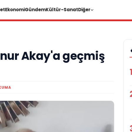
et
Ekonomi
Gündem
Kültür-Sanat
Diğer
Onur Akay'a geçmiş
OKUMA