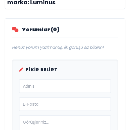
marka: Luminus
Yorumlar (0)
Henüz yorum yazılmamış. İlk görüşü siz bildirin!
FIKIR BELIRT