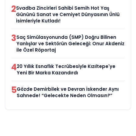
2
Svadba Zincirleri Sahibi Semih Hot Yaş
Gününü Sanat ve Cemiyet Dünyasının Ünlü
İsimleriyle Kutladı!
3
Saç Simülasyonunda (SMP) Doğru Bilinen
Yanlışlar ve Sektörün Geleceği: Onur Akdeniz
ile Özel Röportaj
4
20 Yıllık Esnaflık Tecrübesiyle Kızıltepe'ye
Yeni Bir Marka Kazandırdı
5
Gözde Demirbilek ve Devran İskender Aynı
Sahnede! “Gelecekte Neden Olmasın?”