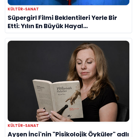
KÜLTÜR-SANAT
Süpergirl Filmi Beklentileri Yerle Bir
Etti: Yılın En Büyük Hayal
Kırıklıklarından Biri mi?
KÜLTÜR-SANAT
Ayşen İnci'nin "Pisikolojik Öyküler" adlı