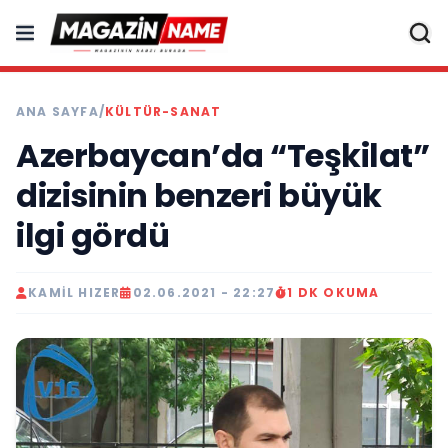
ANA SAYFA
/
KÜLTÜR-SANAT
Azerbaycan’da “Teşkilat”
dizisinin benzeri büyük
ilgi gördü
KAMIL HIZER
02.06.2021 - 22:27
1 DK OKUMA