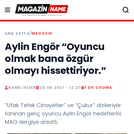
ANA SAYFA
/
MAGAZIN
Aylin Engör “Oyuncu
olmak bana özgür
olmayı hissettiriyor.”
KAMIL HIZER
23.06.2021 - 12:27
1 DK OKUMA
“Ufak Tefek Cinayetler” ve “Çukur” dizileriyle
tanınan genç oyuncu Aylin Engör hedeflerini
MAG dergiye anlattı