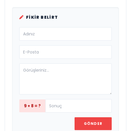
FIKIR BELIRT
9 + 8 = ?
GÖNDER