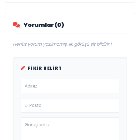
UYARDI: "SİNEKLİK GÜVENLİK DEĞİLDİR,
5 SANİYELİK BİR AN YETİYOR!"
Yorumlar (0)
Henüz yorum yazılmamış. İlk görüşü siz bildirin!
FIKIR BELIRT