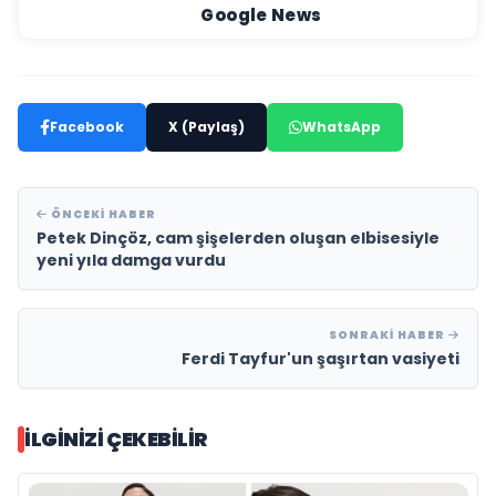
Google News
Facebook
X (Paylaş)
WhatsApp
ÖNCEKI HABER
Petek Dinçöz, cam şişelerden oluşan elbisesiyle
yeni yıla damga vurdu
SONRAKI HABER
Ferdi Tayfur'un şaşırtan vasiyeti
İLGINIZI ÇEKEBILIR