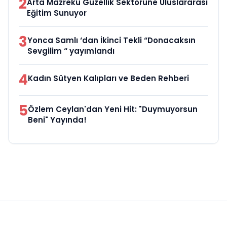
2
Arta Mazreku Güzellik Sektörüne Uluslararası
Eğitim Sunuyor
3
Yonca Samlı ‘dan İkinci Tekli “Donacaksın
Sevgilim “ yayımlandı
4
Kadın Sütyen Kalıpları ve Beden Rehberi
5
Özlem Ceylan'dan Yeni Hit: "Duymuyorsun
Beni" Yayında!