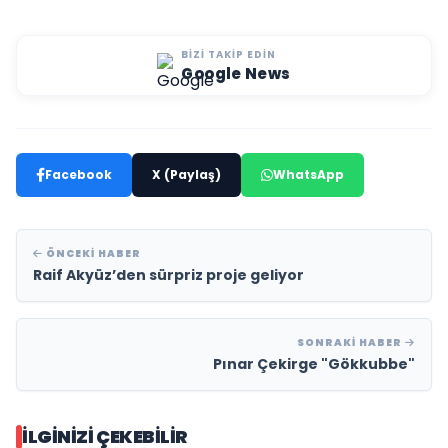
BIZI TAKIP EDIN
Google News
Facebook
X (Paylaş)
WhatsApp
ÖNCEKI HABER
Raif Akyüz’den sürpriz proje geliyor
SONRAKI HABER
Pınar Çekirge "Gökkubbe"
İLGINIZI ÇEKEBILIR