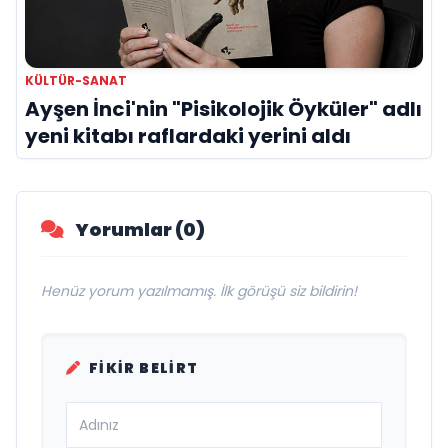
KÜLTÜR-SANAT
Ayşen İnci'nin "Pisikolojik Öyküler" adlı
yeni kitabı raflardaki yerini aldı
Yorumlar (0)
Henüz yorum yazılmamış. İlk görüşü siz bildirin!
FIKIR BELIRT