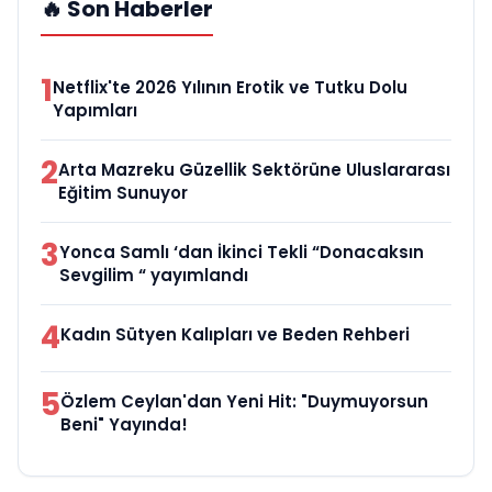
🔥 Son Haberler
1
Netflix'te 2026 Yılının Erotik ve Tutku Dolu
Yapımları
2
Arta Mazreku Güzellik Sektörüne Uluslararası
Eğitim Sunuyor
3
Yonca Samlı ‘dan İkinci Tekli “Donacaksın
Sevgilim “ yayımlandı
4
Kadın Sütyen Kalıpları ve Beden Rehberi
5
Özlem Ceylan'dan Yeni Hit: "Duymuyorsun
Beni" Yayında!