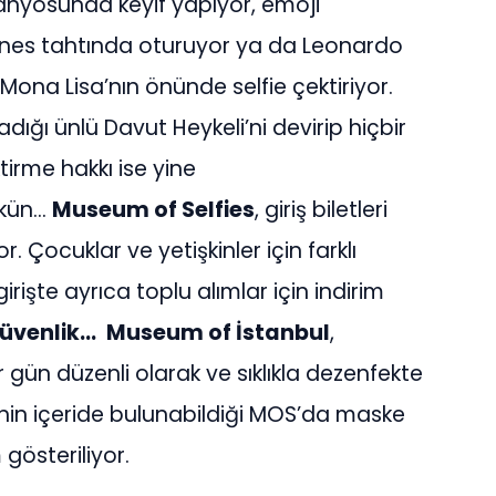
anyosunda keyif yapıyor, emoji
nes tahtında oturuyor ya da Leonardo
 Mona Lisa’nın önünde selfie çektiriyor.
ğı ünlü Davut Heykeli’ni devirip hiçbir
irme hakkı ise yine
mkün…
Museum of Selfies
, giriş biletleri
. Çocuklar ve yetişkinler için farklı
rişte ayrıca toplu alımlar için indirim
güvenlik…
Museum of İstanbul
,
gün düzenli olarak ve sıklıkla dezenfekte
işinin içeride bulunabildiği MOS’da maske
gösteriliyor.