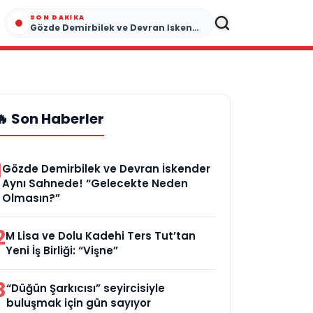
SON DAKIKA
Gözde Demirbilek ve Devran İskender Aynı Sahnede! “Gelecekte Neden Olmasın?”
🔥 Son Haberler
1
Gözde Demirbilek ve Devran İskender
Aynı Sahnede! “Gelecekte Neden
Olmasın?”
2
M Lisa ve Dolu Kadehi Ters Tut’tan
Yeni İş Birliği: “Vişne”
3
“Düğün Şarkıcısı” seyircisiyle
buluşmak için gün sayıyor