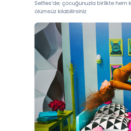
Selfies’de; çocuğunuzla birlikte hem k
ölümsüz kılabilirsiniz