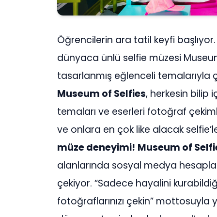
Öğrencilerin ara tatil keyfi başlıyo
dünyaca ünlü selfie müzesi Museum o
tasarlanmış eğlenceli temalarıyla ç
Museum of Selfies
, herkesin bilip
temaları ve eserleri fotoğraf çekimle
ve onlara en çok like alacak selfie’
müze deneyimi!
Museum of Selfi
alanlarında sosyal medya hesapların
çekiyor. “Sadece hayalini kurabildi
fotoğraflarınızı çekin” mottosuyla 