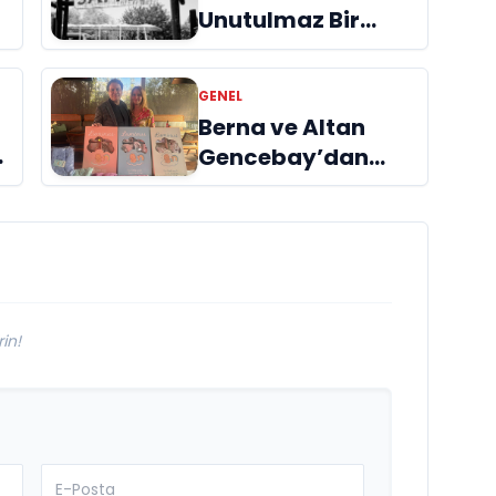
Unutulmaz Bir
Deneyim: At Safari
GENEL
Berna ve Altan
ı
Gencebay’dan
yeni marka:
Luminus
in!