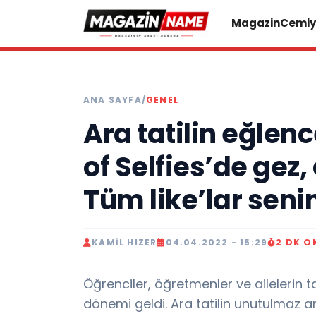
Magazin
Cemiy
ANA SAYFA
/
GENEL
Ara tatilin eğlen
of Selfies’de gez,
Tüm like’lar seni
KAMIL HIZER
04.04.2022 - 15:29
2 DK 
Öğrenciler, öğretmenler ve ailelerin ta
dönemi geldi. Ara tatilin unutulmaz 