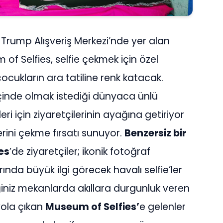
r. Trump Alışveriş Merkezi’nde yer alan
f Selfies, selfie çekmek için özel
ocukların ara tatiline renk katacak.
 içinde olmak istediği dünyaca ünlü
ri için ziyaretçilerinin ayağına getiriyor
lerini çekme fırsatı sunuyor.
Benzersiz bir
es
’de ziyaretçiler; ikonik fotoğraf
da büyük ilgi görecek havalı selfie’ler
ğiniz mekanlarda akıllara durgunluk veren
yola çıkan
Museum of Selfies’
e gelenler