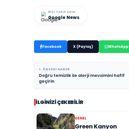
BIZI TAKIP EDIN
Google News
Facebook
X (Paylaş)
WhatsApp
ÖNCEKI HABER
Doğru temizlik ile alerji mevsimini hafif
geçirin
İLGINIZI ÇEKEBILIR
GENEL
Green Kanyon