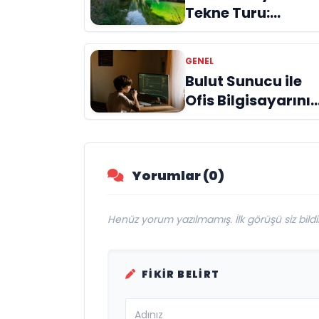
Tekne Turu:
Doğanın Kalbinde
Unutulmaz Bir
GENEL
Deneyim
Bulut Sunucu ile
Ofis Bilgisayarınız
İnternete Taşıyın
Yorumlar (0)
Henüz yorum yazılmamış. İlk görüşü siz bildir
FIKIR BELIRT