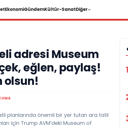
et
Ekonomi
Gündem
Kültür-Sanat
Diğer
celi adresi Museum
 çek, eğlen, paylaş!
n olsun!
OKUMA
til planlarında önemli bir yer tutan ara tatil
anları için Trump AVM’deki Museum of