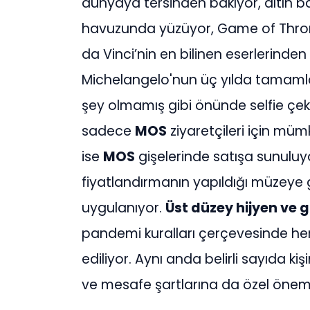
dünyaya tersinden bakıyor, altın b
havuzunda yüzüyor, Game of Thro
da Vinci’nin en bilinen eserlerinden
Michelangelo'nun üç yılda tamamladı
şey olmamış gibi önünde selfie çekt
sadece
MOS
ziyaretçileri için mü
ise
MOS
gişelerinde satışa sunuluyor
fiyatlandırmanın yapıldığı müzeye gi
uygulanıyor.
Üst düzey hijyen ve 
pandemi kuralları çerçevesinde her 
ediliyor. Aynı anda belirli sayıda k
ve mesafe şartlarına da özel önem 