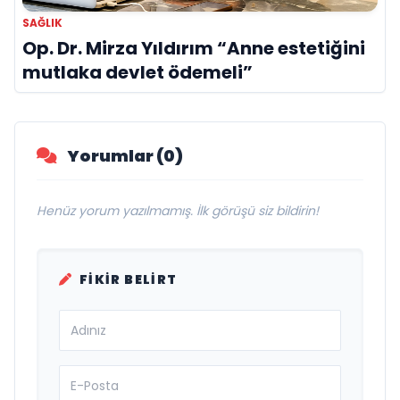
SAĞLIK
Op. Dr. Mirza Yıldırım “Anne estetiğini
mutlaka devlet ödemeli”
Yorumlar (0)
Henüz yorum yazılmamış. İlk görüşü siz bildirin!
FIKIR BELIRT