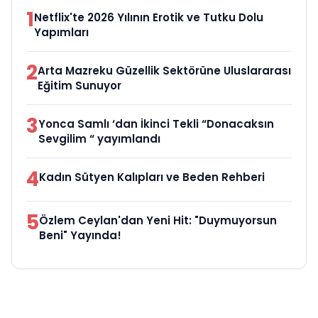
1
Netflix'te 2026 Yılının Erotik ve Tutku Dolu
Yapımları
2
Arta Mazreku Güzellik Sektörüne Uluslararası
Eğitim Sunuyor
3
Yonca Samlı ‘dan İkinci Tekli “Donacaksın
Sevgilim “ yayımlandı
4
Kadın Sütyen Kalıpları ve Beden Rehberi
5
Özlem Ceylan'dan Yeni Hit: "Duymuyorsun
Beni" Yayında!