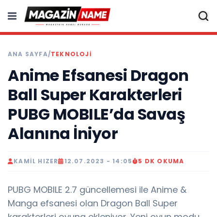
ANA SAYFA
/
TEKNOLOJI
Anime Efsanesi Dragon
Ball Super Karakterleri
PUBG MOBILE’da Savaş
Alanına İniyor
KAMIL HIZER
12.07.2023 - 14:05
5 DK OKUMA
PUBG MOBILE 2.7 güncellemesi ile Anime &
Manga efsanesi olan Dragon Ball Super
karakterleri oyuna ekleniyor. Yeni oyun modu,