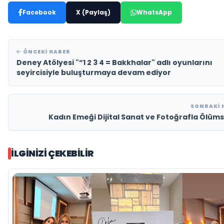
Facebook
X (Paylaş)
WhatsApp
ÖNCEKI HABER
Deney Atölyesi "“1 2 3 4 = Bakkhalar" adlı oyunlarını
seyircisiyle buluşturmaya devam ediyor
SONRAKI 
Kadın Emeği Dijital Sanat ve Fotoğrafla Ölüms
İLGINIZI ÇEKEBILIR