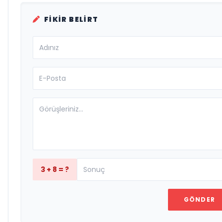
FIKIR BELIRT
3 + 8 = ?
GÖNDER