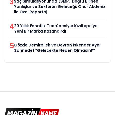
3
Saç Simülasyonunda (SMP) Doğru Bilinen
Yanlışlar ve Sektörün Geleceği: Onur Akdeniz
ile Özel Röportaj
4
20 Yıllık Esnaflık Tecrübesiyle Kızıltepe'ye
Yeni Bir Marka Kazandırdı
5
Gözde Demirbilek ve Devran İskender Aynı
Sahnede! “Gelecekte Neden Olmasın?”