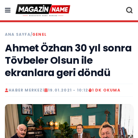
ANA SAYFA
/
GENEL
Ahmet Özhan 30 yıl sonra
Tövbeler Olsun ile
ekranlara geri döndü
HABER MERKEZI
19.01.2021 - 10:12
1 DK OKUMA