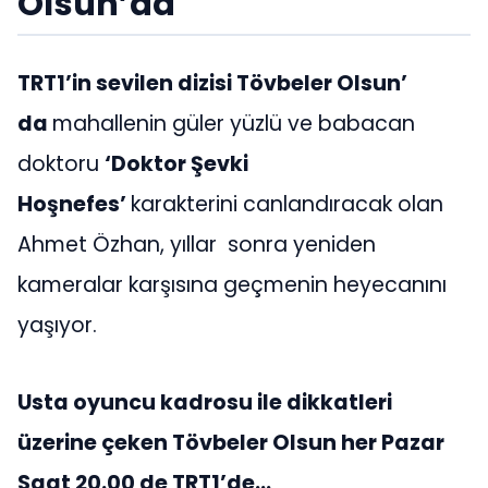
Olsun’da
TRT1’in sevilen dizisi Tövbeler Olsun’
da
mahallenin güler yüzlü ve babacan
doktoru
‘Doktor Şevki
Hoşnefes’
karakterini canlandıracak olan
Ahmet Özhan, yıllar sonra yeniden
kameralar karşısına geçmenin heyecanını
yaşıyor.
Usta oyuncu kadrosu ile dikkatleri
üzerine çeken Tövbeler Olsun her Pazar
Saat 20.00 de TRT1’de…