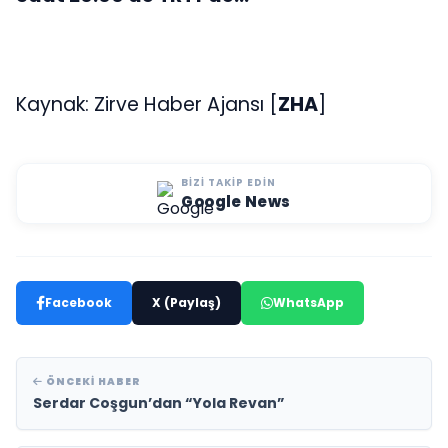
Kaynak: Zirve Haber Ajansı [
ZHA
]
BIZI TAKIP EDIN
Google News
Facebook
X (Paylaş)
WhatsApp
ÖNCEKI HABER
Serdar Coşgun’dan “Yola Revan”