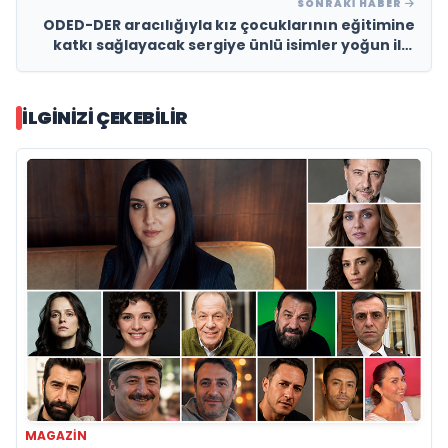
SONRAKI HABER
ODED-DER aracılığıyla kız çocuklarının eğitimine
katkı sağlayacak sergiye ünlü isimler yoğun ilgi
gösterdi
İLGINIZI ÇEKEBILIR
MAGAZIN