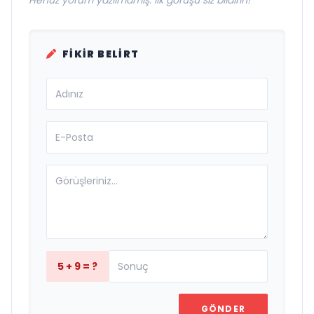
Henüz yorum yazılmamış. İlk görüşü siz bildirin!
FIKIR BELIRT
5 + 9 = ?
GÖNDER