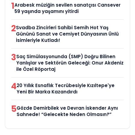
1
Arabesk müziğin sevilen sanatçısı Cansever
59 yaşında yaşamını yitirdi
2
Svadba Zincirleri Sahibi Semih Hot Yaş
Gününü Sanat ve Cemiyet Dünyasının Ünlü
İsimleriyle Kutladı!
3
Saç Simülasyonunda (SMP) Doğru Bilinen
Yanlışlar ve Sektörün Geleceği: Onur Akdeniz
ile Özel Röportaj
4
20 Yıllık Esnaflık Tecrübesiyle Kızıltepe'ye
Yeni Bir Marka Kazandırdı
5
Gözde Demirbilek ve Devran İskender Aynı
Sahnede! “Gelecekte Neden Olmasın?”