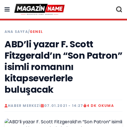
ANA SAYFA
/
GENEL
ABD’li yazar F. Scott
Fitzgerald’ın “Son Patron”
isimli romanını
kitapseverlerle
buluşacak
HABER MERKEZI
07.01.2021 - 14:27
4 DK OKUMA