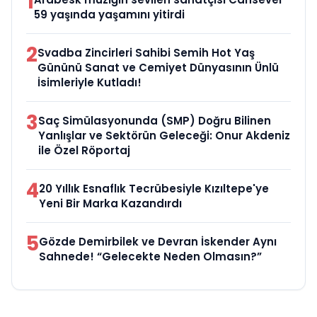
1
59 yaşında yaşamını yitirdi
2
Svadba Zincirleri Sahibi Semih Hot Yaş
Gününü Sanat ve Cemiyet Dünyasının Ünlü
İsimleriyle Kutladı!
3
Saç Simülasyonunda (SMP) Doğru Bilinen
Yanlışlar ve Sektörün Geleceği: Onur Akdeniz
ile Özel Röportaj
4
20 Yıllık Esnaflık Tecrübesiyle Kızıltepe'ye
Yeni Bir Marka Kazandırdı
5
Gözde Demirbilek ve Devran İskender Aynı
Sahnede! “Gelecekte Neden Olmasın?”